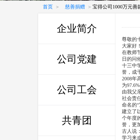
首页
慈善捐赠
宝得公司1000万元
>
>
企业简介
尊敬的
大家好
在教师
公司党建
日的问
十三中
誉，成
2008
为97.
公司工会
由我父
社会责
命名的
建立了
共青团
个年度
誉，更
古人说
学习来