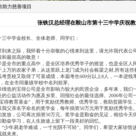
善款助力慈善项目
张铁汉总经理在鞍山市第十三中学庆祝教
十三中学金校长、全体老师、同学们：
！
节到来之际，我怀着十分崇敬的心情来到这里，请允许我代表公
候和最崇高的敬意！
学是全市的重点高中，是全区培养优秀学子的摇篮，也是全区人
千上万的农家子弟，从这里跃上龙门成为社会栋梁之材,所有这些
年高考贵校又取得了可喜成绩，本届考生600分以上8人，一本进线率为
6%，在全市同量级学校中名列前茅。
亲缔造的宝得公司是全市影响力较大的民营企业，多年来，我们
任的公益活动作为惠及乡里、回报社会的最佳选择。2006年公司
“宝得教育基金”，用于奖励优秀教师、优秀学生，救助贫困学生，
以我父亲名字命名的奖学金，每年捐资50万元用于奖励优秀学生
的发放，公司再次捐资50万元。奖学金是勤奋的见证，相信今天
加勤奋学习，在人生旅途上留下一段美好的回忆。
：“少年易老学难成，一寸光阴不可轻”。同学们，希望大家珍惜
成就未来。