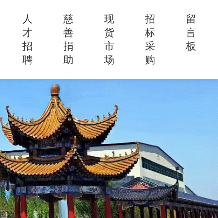
人
慈
现
招
留
才
善
货
标
言
招
捐
市
采
板
聘
助
场
购