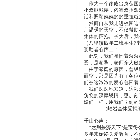
作为一个家庭出身贫困的
小双腿残疾，依靠双拐艰
活和照顾妈妈的的重担就
然而自从我走进校园这个
片温暖的天空，不仅帮助
集体的怀抱。长大后，我
（八里镇四年二班学生? 
受助者心声二：
此刻，我们是怀着深深的
爱，是领导，老师亲人般
由于家庭的原因，曾经让
而空，那是因为有了各位
们被这浓浓的爱心包围着
我们深深地知道，这颗爱
负您的深厚恩情，更加刻
姨们一样，用我们学到的
（岫岩全体受捐助
千山心声：
“达则兼济天下”是宝得
多年来始终关爱教育，不