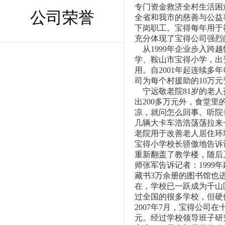
专门资金救济全村生活困
公司荣誉
全省和我市的慈善与公益
下岗职工。宝得每年用于
充分体现了宝得公司强烈
从1999年企业步入跨越
学、鞍山市宝得小学，出
用。自2001年起连续多
司为每个村援助的10万
宁远敬老院81岁的老人孙
出200多万元外，食堂
凉，就问怎么回事。听院
几辆大卡车浩浩荡荡拉来
老院用于改善老人居住环
宝得小学校长骄傲地告诉
重新翻盖了教学楼，随后
师张军告诉记者：1999
藏书3万余册的图书馆也
在，学校已一跃成为千山
过全国的很多学校，但硬
2007年7月，宝得公司
元。经过学校领导班子研