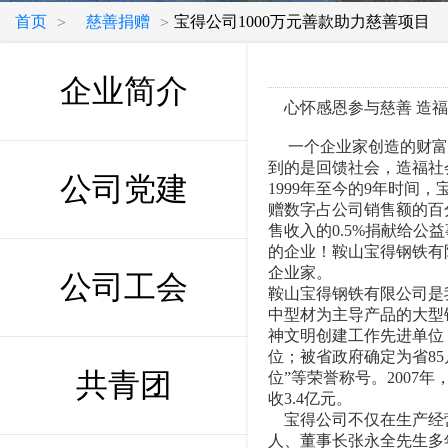
首页
慈善捐赠
宝得公司1000万元善款助力慈善项目
>
>
企业简介
心怀感恩参与慈善 造福
一个企业家创造的财富
到的是回馈社会，造福社
公司党建
1999年至今的9年时间
赠数字占公司销售额的百分
售收入的0.5%捐献给
的企业！鞍山宝得钢铁有
企业家。
公司工会
鞍山宝得钢铁有限公司是
中型材为主导产品的大型
神文明创建工作先进单位
位；被省政府确定为省8
共青团
位”等荣誉称号。2007年
收3.4亿元。
宝得公司不仅在生产经营
人、董事长张永全先生多