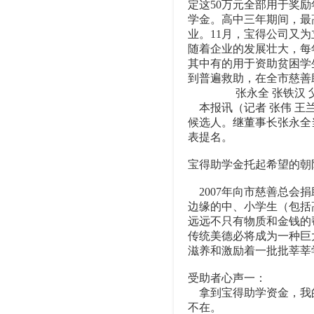
定这50万元全部用于奖
学金。高中三年期间，最
业。11月，宝得公司又
随着企业的发展壮大，每年
其中有的用于资助贫困学
到普遍救助，在全市慈善
张永全 张铁汉 父
本报讯（记者 张伟 王
候选人。继董事长张永全
表提名。
宝得助学金托起希望的朝
2007年向市慈善总会捐
边缘的中、小学生（包括高
远远不只有物质和金钱的
传统美德必将成为一种巨
滋养和激励着一批批莘莘
受助者心声一：
拿到宝得助学资金，我的
不在。