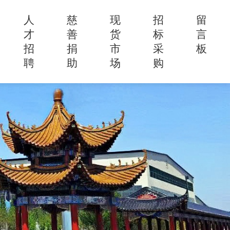
人
慈
现
招
留
才
善
货
标
言
招
捐
市
采
板
聘
助
场
购