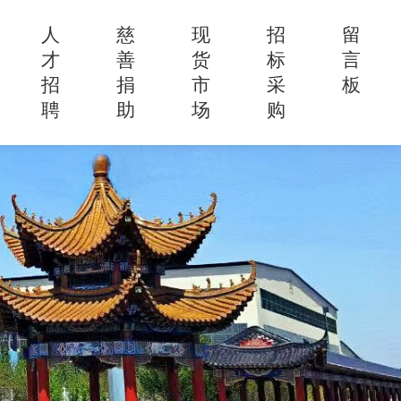
人
慈
现
招
留
才
善
货
标
言
招
捐
市
采
板
聘
助
场
购