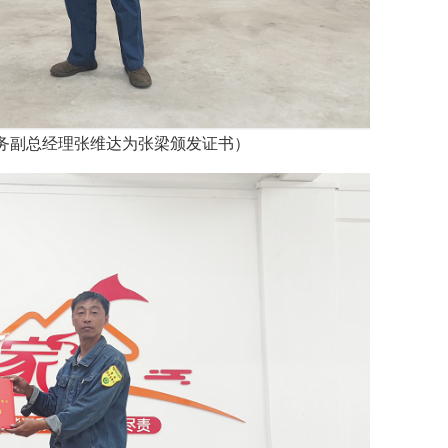
达为张梁颁发证书）