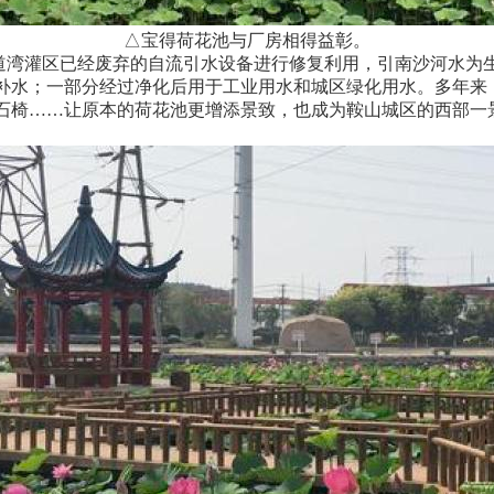
△宝得荷花池与厂房相得益彰。
道湾灌区已经废弃的自流引水设备进行修复利用，引南沙河水为
补水；一部分经过净化后用于工业用水和城区绿化用水。多年来
石椅……让原本的荷花池更增添景致，也成为鞍山城区的西部一