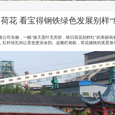
荷花 看宝得钢铁绿色发展别样“
公司东侧，一幅“接天莲叶无穷碧，映日荷花别样红”的美丽画
，红杆绿瓦间让景色更添余韵。这雕栏画栋，荷花掩映的美景身