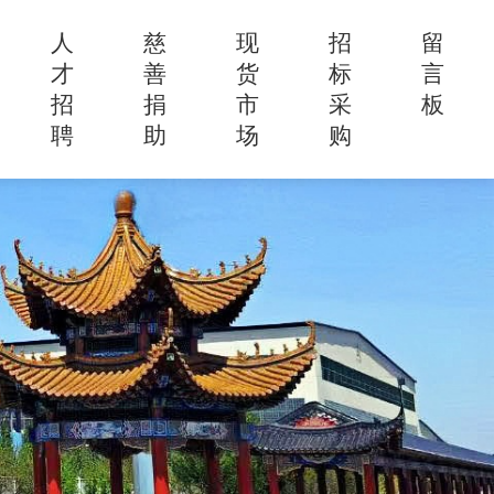
人
慈
现
招
留
才
善
货
标
言
招
捐
市
采
板
聘
助
场
购