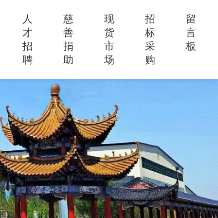
人
慈
现
招
留
才
善
货
标
言
招
捐
市
采
板
聘
助
场
购