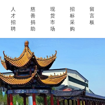
人
慈
现
招
留
才
善
货
标
言
招
捐
市
采
板
聘
助
场
购