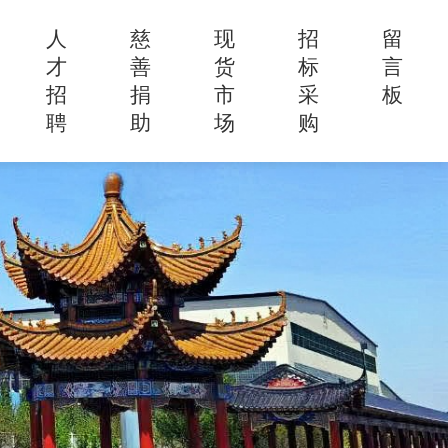
人
慈
现
招
留
才
善
货
标
言
招
捐
市
采
板
聘
助
场
购