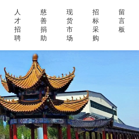
人
慈
现
招
留
才
善
货
标
言
招
捐
市
采
板
聘
助
场
购