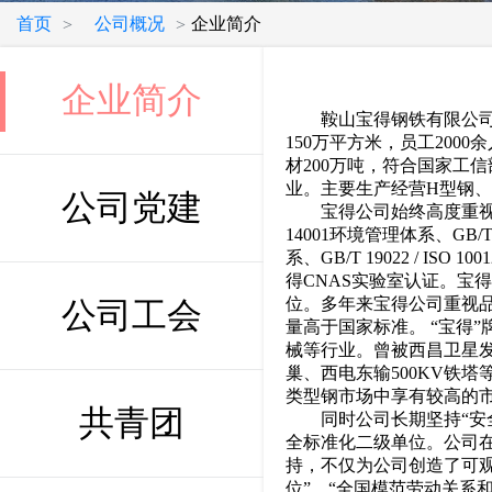
首页
公司概况
企业简介
>
>
企业简介
鞍山宝得钢铁有限公司坐
150万平方米，员工200
材200万吨，符合国家工
业。主要生产经营H型钢、
公司党建
宝得公司始终高度重视体系认证工作
14001环境管理体系、GB/T 4
系、GB/T 19022 / IS
得CNAS实验室认证。宝
位。多年来宝得公司重视品
公司工会
量高于国家标准。 “宝得
械等行业。曾被西昌卫星
巢、西电东输500KV铁
类型钢市场中享有较高的
共青团
同时公司长期坚持“安全
全标准化二级单位。公司
持，不仅为公司创造了可
位”、“全国模范劳动关系