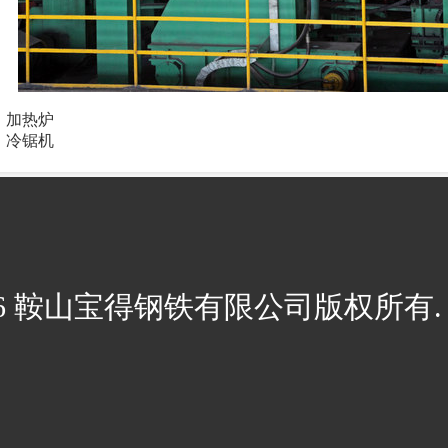
：
加热炉
：
冷锯机
026 鞍山宝得钢铁有限公司版权所有. 辽I