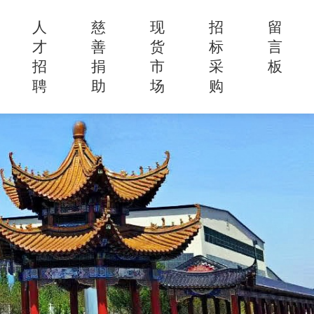
人
慈
现
招
留
才
善
货
标
言
招
捐
市
采
板
聘
助
场
购