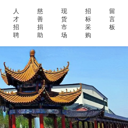
人
慈
现
招
留
才
善
货
标
言
招
捐
市
采
板
聘
助
场
购