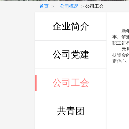
首页
公司概况
公司工会
>
>
企业简介
新年将
事、解
职工进
元月4
公司党建
扶资金
定信心
公司工会
共青团