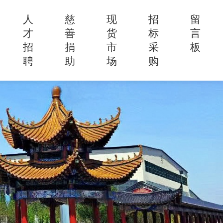
人
慈
现
招
留
才
善
货
标
言
招
捐
市
采
板
聘
助
场
购